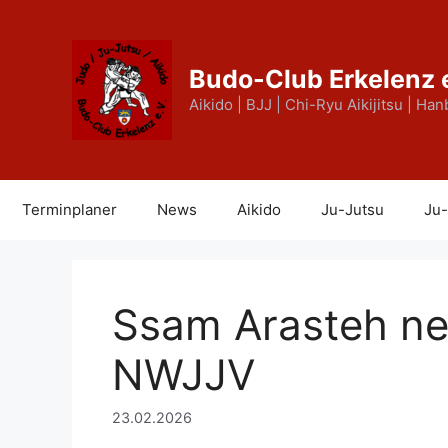
Zum
Inhalt
springen
Budo-Club Erkelenz 
Aikido | BJJ | Chi-Ryu Aikijitsu | Han
Terminplaner
News
Aikido
Ju-Jutsu
Ju-
Ssam Arasteh ne
NWJJV
23.02.2026