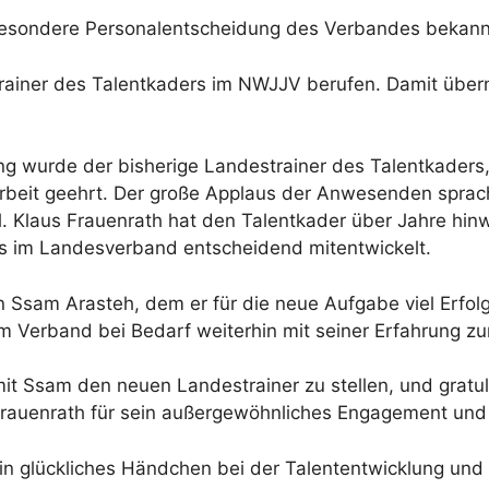
e besondere Personalentscheidung des Verbandes beka
iner des Talentkaders im NWJJV berufen. Damit überni
wurde der bisherige Landestrainer des Talentkaders, K
e Arbeit geehrt. Der große Applaus der Anwesenden spra
l. Klaus Frauenrath hat den Talentkader über Jahre hin
s im Landesverband entscheidend mitentwickelt.
 Ssam Arasteh, dem er für die neue Aufgabe viel Erfolg
 Verband bei Bedarf weiterhin mit seiner Erfahrung zu
mit Ssam den neuen Landestrainer zu stellen, und gratuli
 Frauenrath für sein außergewöhnliches Engagement und
in glückliches Händchen bei der Talententwicklung und f