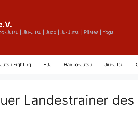
e.V.
bo-Jutsu | Jiu-Jitsu | Judo | Ju-Jutsu | Pilates | Yoga
Jutsu Fighting
BJJ
Hanbo-Jutsu
Jiu-Jitsu
C
uer Landestrainer des 