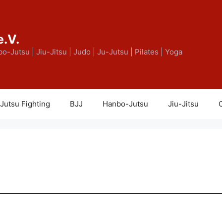
e.V.
bo-Jutsu | Jiu-Jitsu | Judo | Ju-Jutsu | Pilates | Yoga
Jutsu Fighting
BJJ
Hanbo-Jutsu
Jiu-Jitsu
C