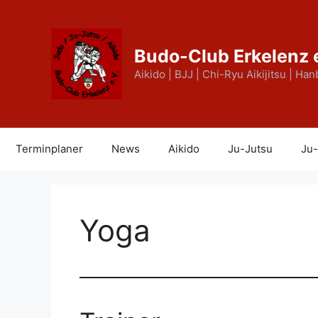
Zum
Inhalt
springen
Budo-Club Erkelenz 
Aikido | BJJ | Chi-Ryu Aikijitsu | Han
Terminplaner
News
Aikido
Ju-Jutsu
Ju-
Yoga