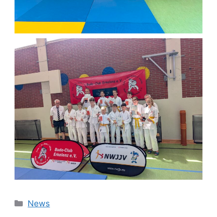
Kategorien
News