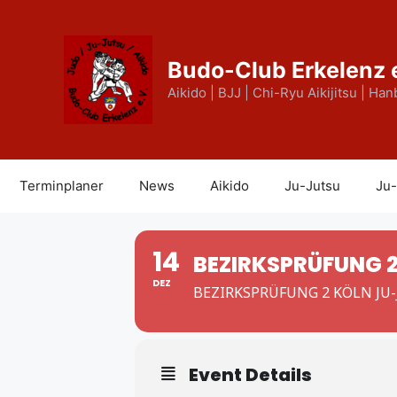
Zum
Inhalt
springen
Budo-Club Erkelenz 
Aikido | BJJ | Chi-Ryu Aikijitsu | Han
Terminplaner
News
Aikido
Ju-Jutsu
Ju-
14
BEZIRKSPRÜFUNG 
DEZ
BEZIRKSPRÜFUNG 2 KÖLN JU
Event Details