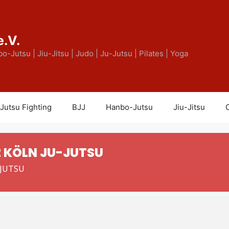
e.V.
bo-Jutsu | Jiu-Jitsu | Judo | Ju-Jutsu | Pilates | Yoga
Jutsu Fighting
BJJ
Hanbo-Jutsu
Jiu-Jitsu
C
2 KÖLN JU-JUTSU
-JUTSU