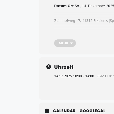
Datum Ort
So., 14. Dezember 2025
Zehnhofweg 17, 41812 Erkelenz. (Sp
Referent / Leitung
Marlon Henke
MEHR
Veranstalter
NWJJV e.V.
Ausrichter
BC Erkelenz
Uhrzeit
14.12.2025 10:00 - 14:00
(GMT+01:
Kosten
EUR 25,00
Meldung
Verbindliche Anmeldung 3
CALENDAR
GOOGLECAL