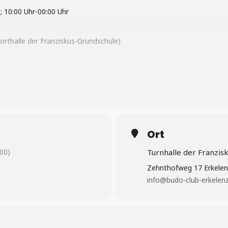
; 10:00 Uhr-00:00 Uhr
orthalle der Franziskus-Grundschule)
Ort
00)
Turnhalle der Franzis
Zehnthofweg 17 Erkelen
info@budo-club-erkelen
 Wochen vorher beim Bezirksvertreter (koeln@nwjjv.eu).