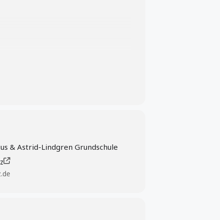
kus & Astrid-Lindgren Grundschule
z
z.de