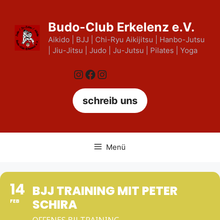
Zum
Inhalt
Budo-Club Erkelenz e.V.
springen
Aikido | BJJ | Chi-Ryu Aikijitsu | Hanbo-Jutsu
| Jiu-Jitsu | Judo | Ju-Jutsu | Pilates | Yoga
Instagram
Facebook
Instagram
schreib uns
Menü
14
BJJ TRAINING MIT PETER
SCHIRA
FEB
OFFENES BJJ TRAINING