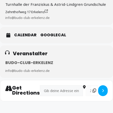
Turnhalle der Franziskus & Astrid-Lindgren Grundschule
Zehnthofweg 17 Erkelenz
info@budo-club-erkelenz.de
CALENDAR
GOOGLECAL
Veranstalter
BUDO-CLUB-ERKELENZ
info@budo-club-erkelenz.de
Get
Address - BJJ Training mit Peter Schira []
Destination Addre
Directions