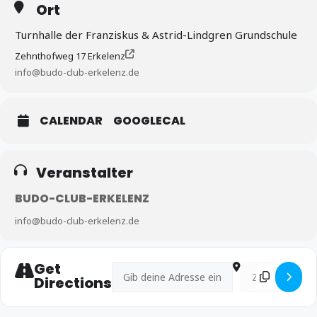
Ort
Turnhalle der Franziskus & Astrid-Lindgren Grundschule
Zehnthofweg 17 Erkelenz
info@budo-club-erkelenz.de
CALENDAR
GOOGLECAL
Veranstalter
Teilnahme ab 10 Jahre
BUDO-CLUB-ERKELENZ
Für Mitglieder kostenfrei, Nichtmitglieder: Kinder & Jugendliche 5,-€,
Erwachsene: 10,-€
info@budo-club-erkelenz.de
Get
Address - Offene Trainingseinheit BJJ mit Prof
Destination Addre
Directions