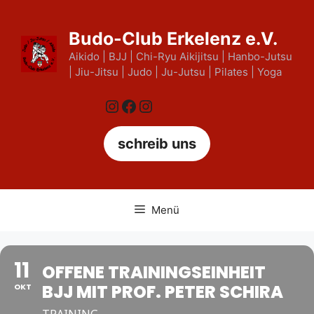
Zum
Inhalt
Budo-Club Erkelenz e.V.
springen
Aikido | BJJ | Chi-Ryu Aikijitsu | Hanbo-Jutsu
| Jiu-Jitsu | Judo | Ju-Jutsu | Pilates | Yoga
Instagram
Facebook
Instagram
schreib uns
Menü
11
OFFENE TRAININGSEINHEIT
BJJ MIT PROF. PETER SCHIRA
OKT
TRAINING