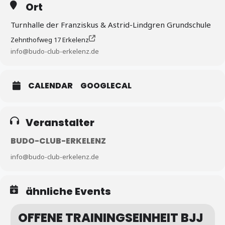
Ort
Turnhalle der Franziskus & Astrid-Lindgren Grundschule
Zehnthofweg 17 Erkelenz
info@budo-club-erkelenz.de
CALENDAR
GOOGLECAL
Veranstalter
Teilnahme ab 10 Jahre
BUDO-CLUB-ERKELENZ
Für Mitglieder kostenfrei, Nichtmitglieder: Kinder & Jugendliche 5,-€,
Erwachsene: 10,-€
info@budo-club-erkelenz.de
ähnliche Events
OFFENE TRAININGSEINHEIT BJJ